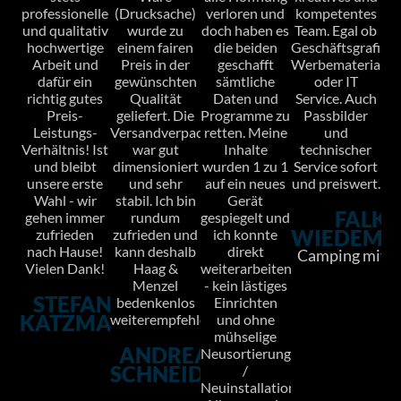
professionelle
(Drucksache)
verloren und
kompetentes
und qualitativ
wurde zu
doch haben es
Team. Egal ob
hochwertige
einem fairen
die beiden
Geschäftsgrafik,
Arbeit und
Preis in der
geschafft
Werbematerial
dafür ein
gewünschten
sämtliche
oder IT
richtig gutes
Qualität
Daten und
Service. Auch
Preis-
geliefert. Die
Programme zu
Passbilder
Leistungs-
Versandverpackung
retten. Meine
und
Verhältnis! Ist
war gut
Inhalte
technischer
und bleibt
dimensioniert
wurden 1 zu 1
Service sofort
unsere erste
und sehr
auf ein neues
und preiswert.
Wahl - wir
stabil. Ich bin
Gerät
FALK
gehen immer
rundum
gespiegelt und
WIEDEMA
zufrieden
zufrieden und
ich konnte
nach Hause!
kann deshalb
direkt
Camping mit B
Vielen Dank!
Haag &
weiterarbeiten
Menzel
- kein lästiges
STEFANIE
bedenkenlos
Einrichten
KATZMANN
weiterempfehlen.
und ohne
mühselige
ANDREAS
Neusortierungen
SCHNEIDER
/
Neuinstallationen.