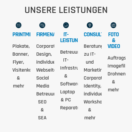
UNSERE LEISTUNGEN
PRINTMEDIEN
FIRMENAUFTRITT
IT-
CONSULTING
FOTO
LEISTUNGEN
&
VIDEO
Plakate,
Corporate
Beratung
Betreuung
Banner,
Design,
zu IT-
Auftragsfot
IT-
Flyer,
individuelle
und
Imagefilme
Infrastruktur
Visitenkarten
Webseiten,
Marketingstrategien,
Drohnenau
&
&
Social
Corporate
&
Software,
mehr
Media
Identity,
mehr
Laptop
Betreuung,
individuelle
& PC
SEO
Workshops
Reparaturwerkstatt
&
&
SEA
mehr