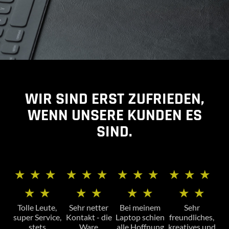
WIR SIND ERST ZUFRIEDEN,
WENN UNSERE KUNDEN ES
SIND.
★
★
★
★
★
★
★
★
★
★
★
★
★
★
★
★
★
★
★
★
Tolle Leute,
Sehr netter
Bei meinem
Sehr
super Service,
Kontakt - die
Laptop schien
freundliches,
stets
Ware
alle Hoffnung
kreatives und